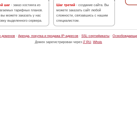
ой шаг
- заказ хостинга из
Шаг третий
- создание сайта. Вы
агаемых тарифных планов.
можете заказать сайт любой
 вы можете заказать у нас
сложности, связавшись с нашим
овку выделенного сервера.
специалистом.
я доменов
·
Аренда, покупка и продажа IP-адресов
·
SSL-сертификаты
·
Освобождающи
Домен зарегистрирован через
i7.RU
.
Whois