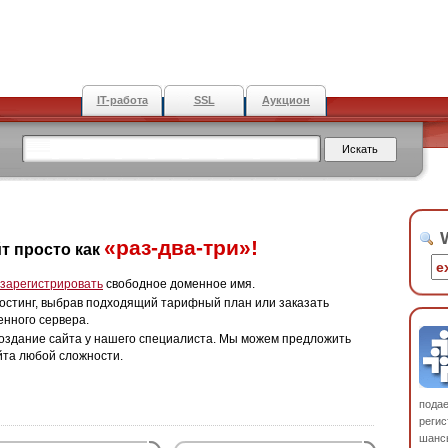
IT-работа
SSL
Аукцион
W
«раз-два-три»!
т просто как
зарегистрировать
свободное доменное имя.
остинг, выбрав подходящий тарифный план или заказать
енного сервера.
оздание сайта у нашего специалиста. Мы можем предложить
йта любой сложности.
пода
регис
шанс