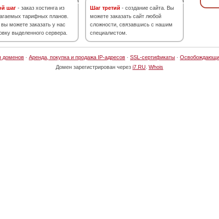
ой шаг
- заказ хостинга из
Шаг третий
- создание сайта. Вы
агаемых тарифных планов.
можете заказать сайт любой
 вы можете заказать у нас
сложности, связавшись с нашим
овку выделенного сервера.
специалистом.
я доменов
·
Аренда, покупка и продажа IP-адресов
·
SSL-сертификаты
·
Освобождающи
Домен зарегистрирован через
i7.RU
.
Whois