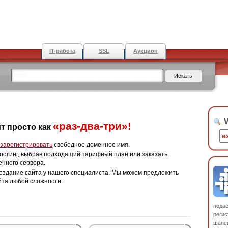
IT-работа
SSL
Аукцион
W
«раз-два-три»!
т просто как
зарегистрировать
свободное доменное имя.
остинг, выбрав подходящий тарифный план или заказать
енного сервера.
оздание сайта у нашего специалиста. Мы можем предложить
йта любой сложности.
пода
регис
шанс