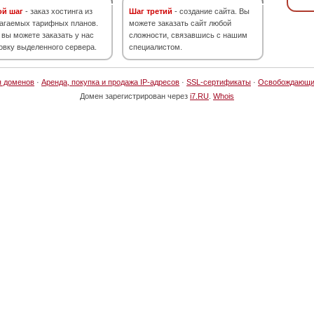
ой шаг
- заказ хостинга из
Шаг третий
- создание сайта. Вы
агаемых тарифных планов.
можете заказать сайт любой
 вы можете заказать у нас
сложности, связавшись с нашим
овку выделенного сервера.
специалистом.
я доменов
·
Аренда, покупка и продажа IP-адресов
·
SSL-сертификаты
·
Освобождающи
Домен зарегистрирован через
i7.RU
.
Whois