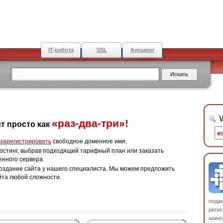
IT-работа
SSL
Аукцион
W
«раз-два-три»!
т просто как
зарегистрировать
свободное доменное имя.
остинг, выбрав подходящий тарифный план или заказать
енного сервера.
оздание сайта у нашего специалиста. Мы можем предложить
йта любой сложности.
пода
регис
шанс